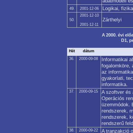
adatmodell és
Logikai, fizik
49.
2001-12-06
2001-12-10
Zárthelyi
50.
2001-12-11
A 2000. évi elő
D1, p
Hét
dátum
36.
2000-09-08
Informatikai a
fogalomköre, 
az informatika
gyakorlati, te
informatika.
37.
2000-09-15
A szoftver és 
Operációs re
üzemmódok. E
rendszerek, m
rendszerek, kö
rendszerű fel
38.
2000-09-22
A tranzakció o