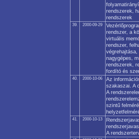
folyamatirány
rendszerek, h
rendszerek
39.
2000-09-29
Vezérlőprogr
rendszer, a k
virtuális memó
rendszer, fel
végrehajtása
nagygépes, m
rendszerek, r
fordító és sz
40.
2000-10-06
Az információ
szakaszai. A 
A rendszerele
rendszerelem
szintű felméré
helyzetfelmér
41.
2000-10-13
Rendszerjavas
rendszerjavas
A rendszerter