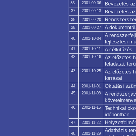
36.
2001-09-06
Bevezetés az 
37.
2001-09-13
Bevezetés az 
Rendszerszer
38.
2001-09-20
A dokumentál
39.
2001-09-27
A rendszerfej
40.
2001-10-04
fejlesztési m
41.
2001-10-11
A célkitűzés
42.
2001-10-18
Az előzetes h
feladatai, terü
43.
2001-10-25
Az előzetes h
forrásai
Oktatási szün
44.
2001-11-01
45.
2001-11-08
A rendszerjav
követelménye
46.
2001-11-15
Technikai oko
időpontban
Helyzetfelmé
47.
2001-11-22
Adatbázis ter
48.
2001-11-29