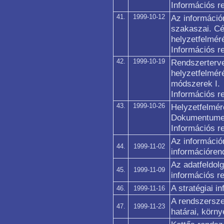
Információs r
41.
1999-10-12
Az információ
szakaszai. Cé
helyzetfelmér
Információs r
42.
1999-10-19
Rendszerterve
helyzetfelmér
módszerek I.
Információs r
43.
1999-10-26
Helyzetfelmér
Dokumentumel
Információs r
Az információ
44.
1999-11-02
információren
Az adatfeldolg
45.
1999-11-09
információs r
A stratégiai i
46.
1999-11-16
A rendszersze
47.
1999-11-23
határai, körn