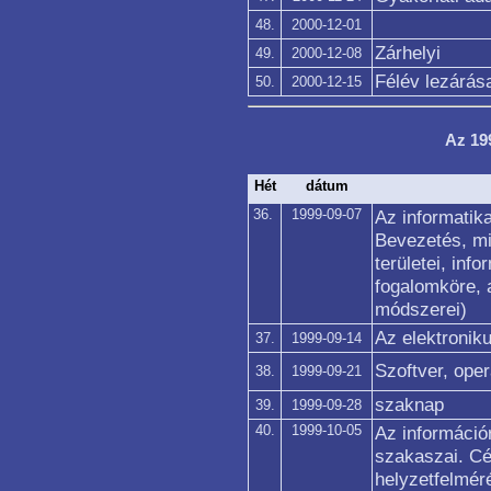
48.
2000-12-01
Zárhelyi
49.
2000-12-08
Félév lezárás
50.
2000-12-15
Az 19
Hét
dátum
36.
1999-09-07
Az informatika
Bevezetés, mi 
területei, inf
fogalomköre, a
módszerei)
Az elektroniku
37.
1999-09-14
Szoftver, ope
38.
1999-09-21
szaknap
39.
1999-09-28
40.
1999-10-05
Az információ
szakaszai. Cé
helyzetfelmér