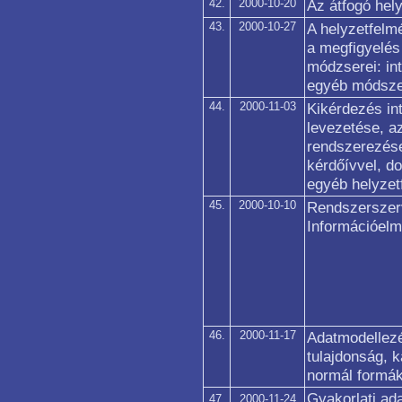
42.
2000-10-20
Az átfogó hel
43.
2000-10-27
A helyzetfelm
a megfigyelés
módzserei: in
egyéb módsze
44.
2000-11-03
Kikérdezés inte
levezetése, a
rendszerezése
kérdőívvel, d
egyéb helyze
45.
2000-10-10
Rendszerszerv
Információelm
46.
2000-11-17
Adatmodellezé
tulajdonság, k
normál formák
Gyakorlati ad
47.
2000-11-24