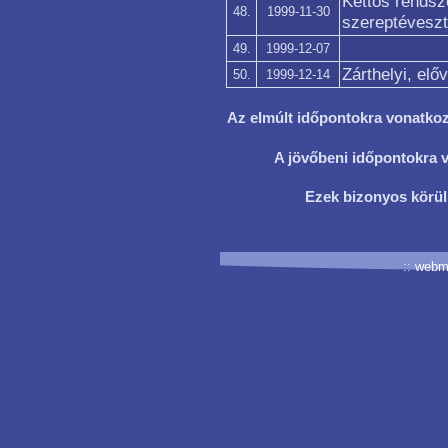
Kettős rendsz
48.
1999-11-30
szereptévesz
49.
1999-12-07
Zárthelyi, elő
50.
1999-12-14
Az elmúlt időpontokra vonatkoz
A jövőbeni időpontokra v
Ezek bizonyos körü
::
webm