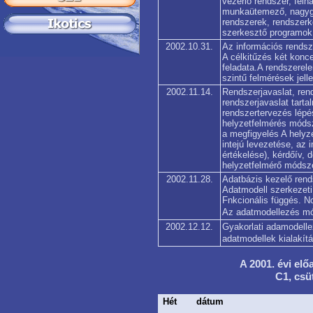
vezérlő rendszer, fel
munkaütemező, nagyg
rendszerek, rendszerkö
szerkesztő programok
2002.10.31.
Az információs rendsz
A célkitűzés két konc
feladata.A rendszerel
szintű felmérések jell
2002.11.14.
Rendszerjavaslat, ren
rendszerjavaslat tarta
rendszertervezés lépés
helyzetfelmérés módsz
a megfigyelés A helyze
intejú levezetése, az
értékelése), kérdőív,
helyzetfelmérő módsz
2002.11.28.
Adatbázis kezelő rend
Adatmodell szerkezeti
Fnkcionális függés. N
Az adatmodellezés mód
2002.12.12.
Gyakorlati adamodell
adatmodellek kialakít
A 2001. évi elő
C1, csüt
Hét
dátum