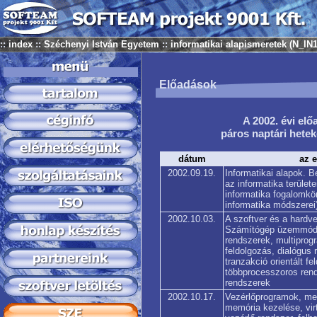
::
index
::
Széchenyi István Egyetem
::
informatikai alapismeretek (N_IN1
Előadások
A 2002. évi elő
páros naptári heteke
dátum
az 
2002.09.19.
Informatikai alapok. B
az informatika területe
informatika fogalomkör
informatika módszerei
2002.10.03.
A szoftver és a hardve
Számítógép üzemmódo
rendszerek, multiprog
feldolgozás, dialógus 
tranzakció orientált fe
többprocesszoros rend
rendszerek
2002.10.17.
Vezérlőprogramok, meg
memória kezelése, virt