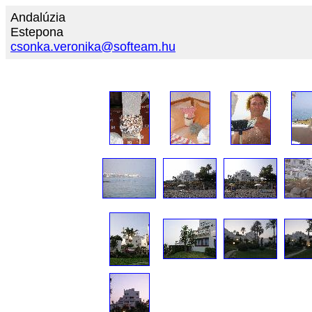
Andalúzia
Estepona
csonka.veronika@softeam.hu