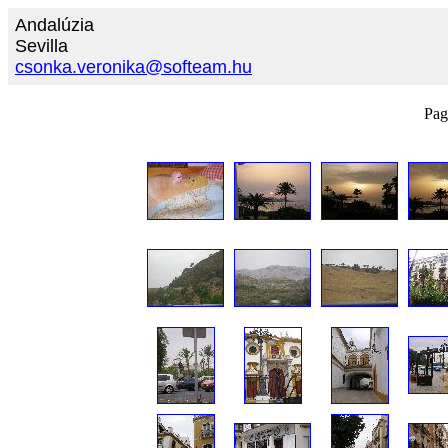
Andalúzia
Sevilla
csonka.veronika@softeam.hu
Pag