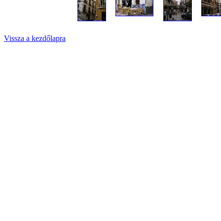
Vissza a kezdőlapra