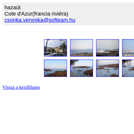
hazaút
Cote d'Azur(francia riviéra)
csonka.veronika@softeam.hu
Vissza a kezdőlapra