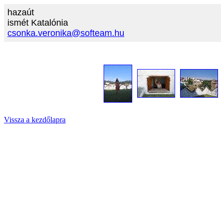
hazaút
ismét Katalónia
csonka.veronika@softeam.hu
Vissza a kezdőlapra